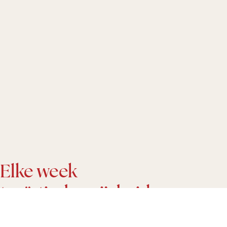
Elke week
taoïstische wijsheid
in je inbox?