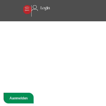
Login
Week van de I-kracht
Hoe blijf je stevig staan, ook als het spannend wordt? In deze
praktische, interactieve online training leer je hoe je de I-kracht
activeert én integreert in je dagelijks leven. Deze innerlijke kracht
helpt je ontspannen en dicht bij jezelf te blijven, zelfs onder
complexe omstandigheden.
Al 1.000+ mensen deden mee aan eerder edities; de volgende
week van de I-kracht vindt plaats van 5 t/m 11 oktober 2026.
Aanmelden