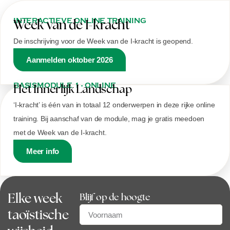
INTERACTIEVE ONLINE TRAINING
Week van de I-kracht
De inschrijving voor de Week van de I-kracht is geopend.
Aanmelden oktober 2026
BASISMODULE 1 - ONLINE
Het Innerlijk Landschap
‘I-kracht’ is één van in totaal 12 onderwerpen in deze rijke online
training. Bij aanschaf van de module, mag je gratis meedoen
met de Week van de I-kracht.
Meer info
Elke week
Blijf op de hoogte
taoïstische