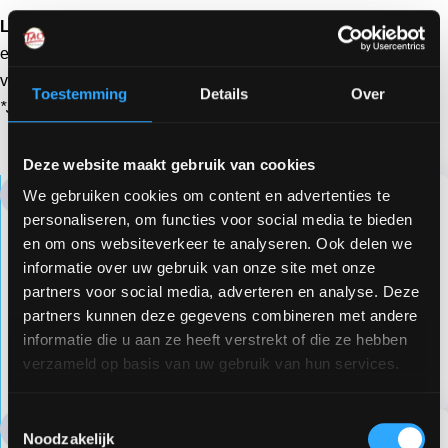
Let op
: klik op ‘LIVE training’ voor de tijdlijn van het
eerstvolgende Jaarprogramma Live, en op ‘ONLINE training’
voor die van het Jaarprogramma Online.
Toestemming
Details
Over
*Je kunt wisselen tussen Live & Online
LIVE training
ONLINE training
Deze website maakt gebruik van cookies
We gebruiken cookies om content en advertenties te
personaliseren, om functies voor social media te bieden
Intake-formulier invullen
en om ons websiteverkeer te analyseren. Ook delen we
informatie over uw gebruik van onze site met onze
Aanmelden voor het Jaarprogramma LIVE doe
partners voor social media, adverteren en analyse. Deze
je door het intake-formulier in te vullen. Binnen
partners kunnen deze gegevens combineren met andere
maximaal 3 werkdagen ontvang je een
informatie die u aan ze heeft verstrekt of die ze hebben
bevestiging van deelname, inclusief betaal-link.
verzameld op basis van uw gebruik van hun services.
Toestemmingsselectie
Noodzakelijk