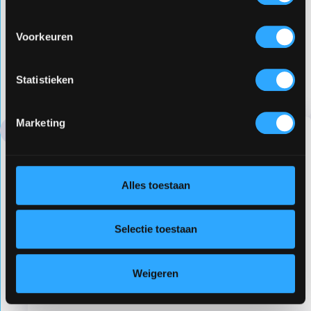
Betaling
Voorkeuren
Via de betaal-link in de bevestigingsmail kun je
je (aan)betaling in orde brengen. Pas na
betaling is je plek in de training definitief.
Statistieken
Marketing
Online basismodule 1
Alles toestaan
Direct na je betaling krijg je toegang tot de Tao
Online Campus, de online leeromgeving van
Taotraining. Daar kun je zelfstandig van start
Selectie toestaan
met module 1. Het is de bedoeling dat je deze
module tenminste één keer doorloopt vóór de
Weigeren
eerste live trainingsdag.