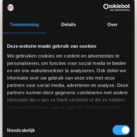
Motivatie - waarom wil je graag meedoen?
(Vereist)
Toestemming
Details
Over
Deze website maakt gebruik van cookies
We gebruiken cookies om content en advertenties te
personaliseren, om functies voor social media te bieden
en om ons websiteverkeer te analyseren. Ook delen we
informatie over uw gebruik van onze site met onze
partners voor social media, adverteren en analyse. Deze
Financiële situatie - waarom heb je een beurs nodig?
partners kunnen deze gegevens combineren met andere
(Vereist)
informatie die u aan ze heeft verstrekt of die ze hebben
verzameld op basis van uw gebruik van hun services.
Toestemmingsselectie
Noodzakelijk