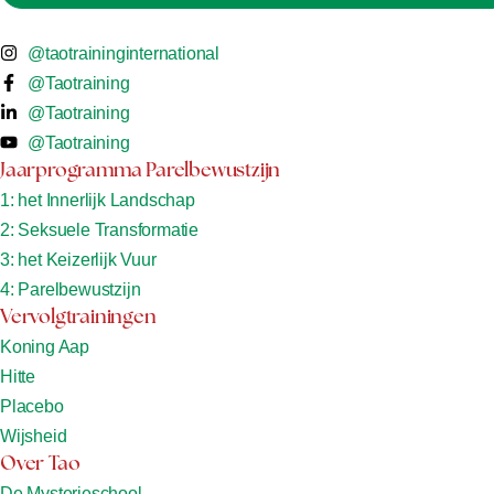
@taotraininginternational
@Taotraining
@Taotraining
@Taotraining
Jaarprogramma Parelbewustzijn
1: het Innerlijk Landschap
2: Seksuele Transformatie
3: het Keizerlijk Vuur
4: Parelbewustzijn
Vervolgtrainingen
Koning Aap
Hitte
Placebo
Wijsheid
Over Tao
De Mysterieschool