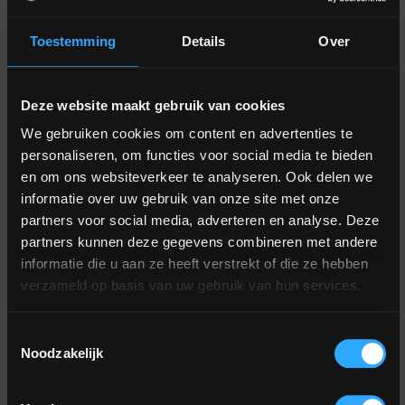
Toestemming
Details
Over
Jaarprogramma
Over
Kennismaken
Inspiratie
Parelbewustzijn
Tao
Introductiedagen
Hoe leef ik
@taotraininginternational
De
1: het
minder in
@Taotraining
Deze website maakt gebruik van cookies
Week
Mysterieschool
Innerlijk
stress en
@Taotraining
van
We gebruiken cookies om content en advertenties te
Landschap
meer vanuit
Het
personaliseren, om functies voor social media te bieden
de I-
@Taotraining
ontspanning?
en om ons websiteverkeer te analyseren. Ook delen we
curriculum
2: Seksuele
kracht
informatie over uw gebruik van onze site met onze
Transformatie
Hoe kan ik
De
Lezingen
partners voor social media, adverteren en analyse. Deze
mij seksueel
Sifu
3: het
partners kunnen deze gegevens combineren met andere
Agenda
ontwikkelen?
Keizerlijk
informatie die u aan ze heeft verstrekt of die ze hebben
Het
verzameld op basis van uw gebruik van hun services.
Vuur
Hoe kan
team
Boeken
ik
Op Weg
4:
Overdracht-
Toestemmingsselectie
gezonder
naar
Parelbewustzijn
partners
Noodzakelijk
& vitaler
Wijsheid
worden?
Zusterorganisaties
Vervolgtrainingen
Vijf vormen