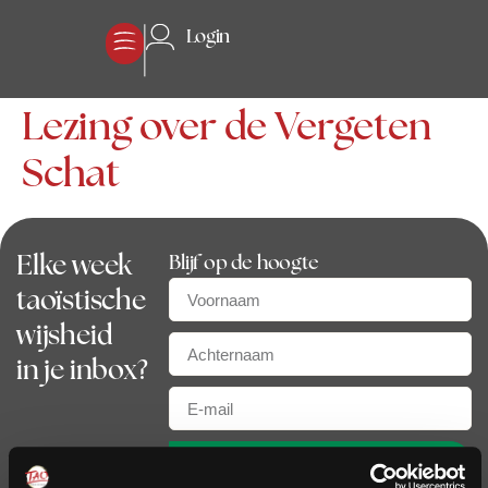
Login
Lezing over de Vergeten
Schat
Elke week
Blijf op de hoogte
taoïstische
wijsheid
in je inbox?
Aanmelden nieuwsbrief