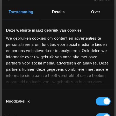
Toestemming
Details
Over
Jaarprogramma
Over
Kennismaken
Inspiratie
Parelbewustzijn
Tao
Introductiedagen
Hoe leef ik
@taotraininginternational
De
1: het
minder in
@Taotraining
Deze website maakt gebruik van cookies
Week
Mysterieschool
Innerlijk
stress en
@Taotraining
van
We gebruiken cookies om content en advertenties te
Landschap
meer vanuit
Het
personaliseren, om functies voor social media te bieden
de I-
@Taotraining
ontspanning?
en om ons websiteverkeer te analyseren. Ook delen we
curriculum
2: Seksuele
kracht
informatie over uw gebruik van onze site met onze
Transformatie
Hoe kan ik
De
Lezingen
partners voor social media, adverteren en analyse. Deze
mij seksueel
Sifu
3: het
partners kunnen deze gegevens combineren met andere
Agenda
ontwikkelen?
Keizerlijk
informatie die u aan ze heeft verstrekt of die ze hebben
Het
verzameld op basis van uw gebruik van hun services.
Vuur
Hoe kan
team
Boeken
ik
Op Weg
4:
Overdracht-
Toestemmingsselectie
gezonder
naar
Parelbewustzijn
partners
Noodzakelijk
& vitaler
Wijsheid
worden?
Zusterorganisaties
Vervolgtrainingen
Vijf vormen