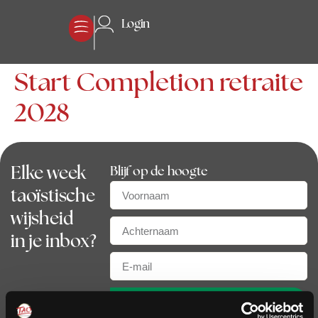
Login
Start Completion retraite
2028
Elke week
Blijf op de hoogte
taoïstische
wijsheid
in je inbox?
Aanmelden nieuwsbrief