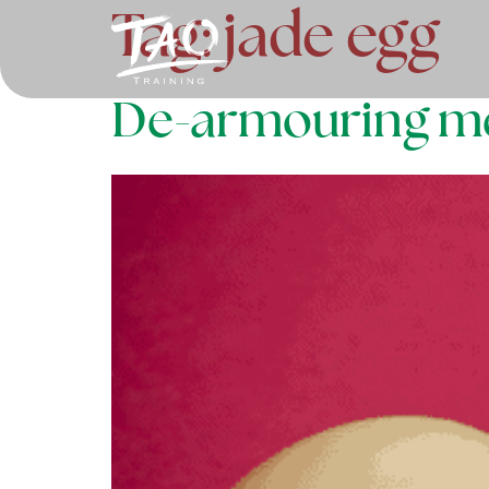
Tag:
jade egg
De-armouring met