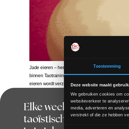
Toestemming
Jade eieren – herkomst en bestelling Voor onze 
binnen Taotraining worden gebruikt, zijn met zorg
eieren wordt verzorgd door Maria, vanuit Team Taot
Deze website maakt gebruik
We gebruiken cookies om cont
websiteverkeer te analyseren
Elke week
Blijf op 
media, adverteren en analys
verstrekt of die ze hebben v
taoïstische wijsheid
Toestemmingsselectie