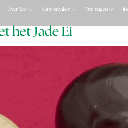
Over Tao
Kennismaken
Trainingen
In
 het Jade Ei