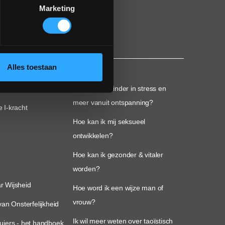
Marketing
Alles toestaan
n
Inspiratie
dagen
Hoe leef ik minder in stress en
meer vanuit ontspanning?
 I-kracht
Hoe kan ik mij seksueel
ontwikkelen?
Hoe kan ik gezonder & vitaler
worden?
 Wijsheid
Hoe word ik een wijze man of
vrouw?
van Onsterfelijkheid
Ik wil meer weten over taoïstisch
uiers - het handboek