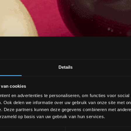
Details
jade eieren werken wij samen met Han Gemstone, leverancier van
 geselecteerd op kwaliteit en energetische zuiverheid. De verko
raining.Wil je […]
 van cookies
ent en advertenties te personaliseren, om functies voor social
. Ook delen we informatie over uw gebruik van onze site met on
de hoogte
e. Deze partners kunnen deze gegevens combineren met andere i
erzameld op basis van uw gebruik van hun services.