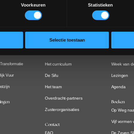
Voorkeuren
Statistieken
Aanmelden nieuwsbrief
Selectie toestaan
mma Parelbewustzijn
Over Tao
Kennismake
lijk Landschap
De Mysterieschool
Introductie
 Transformatie
Het curriculum
Week van de
lijk Vuur
De Sifu
Lezingen
stzijn
Het team
Agenda
Overdracht-partners
ningen
Boeken
Zusterorganisaties
Op Weg naar
Vijf vormen 
Contact
FAQ
De Zeven Sl