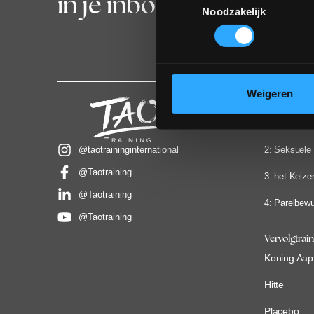
in je inbox?
Noodzakelijk
Weigeren
Jaarprogra
1: het Inner
@taotraininginternational
2: Seksuele
@Taotraining
3: het Keizer
@Taotraining
4: Parelbewu
@Taotraining
Vervolgtrai
Koning Aap
Hitte
Placebo