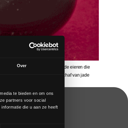
Over
 hoogwaardige edelstenen. De jade eieren die
op en begeleiding rondom de aanschaf van jade
 media te bieden en om ons
ze partners voor social
nformatie die u aan ze heeft