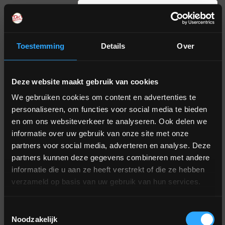
Aanmelden nieuwsbrief
Toestemming
Details
Over
Jaarprogramma
Over
Kennismaken
Inspiratie
Deze website maakt gebruik van cookies
Parelbewustzijn
Tao
Introductiedagen
Hoe leef ik
@taotraininginternational
We gebruiken cookies om content en advertenties te
De
1: het
minder in
@Taotraining
Week
personaliseren, om functies voor social media te bieden
Mysterieschool
Innerlijk
stress en
@Taotraining
van
en om ons websiteverkeer te analyseren. Ook delen we
Landschap
meer vanuit
Het
de I-
informatie over uw gebruik van onze site met onze
@Taotraining
ontspanning?
curriculum
partners voor social media, adverteren en analyse. Deze
2: Seksuele
kracht
partners kunnen deze gegevens combineren met andere
Transformatie
Hoe kan ik
De
Lezingen
informatie die u aan ze heeft verstrekt of die ze hebben
mij seksueel
Sifu
3: het
verzameld op basis van uw gebruik van hun services.
Agenda
ontwikkelen?
Keizerlijk
Het
Vuur
Hoe kan
Toestemmingsselectie
team
Boeken
ik
Noodzakelijk
Op Weg
4: