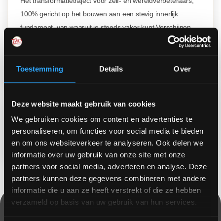
Hét transformatietraject voor zelf- en wereldverbeteraars,
100% gericht op het bouwen aan een stevig innerlijk
fundament, van waaruit je steeds vaker kunt Verschijnen
waar je hebt te zijn.
Meer informatie
Toestemming
Details
Over
LIVE OP LOCATIE
Introductiedag
Uitproberen of taoïstisch trainen bij jou past? Doe mee aan
Deze website maakt gebruik van cookies
een Introductiedag met Reinoud.
We gebruiken cookies om content en advertenties te
personaliseren, om functies voor social media te bieden
Meer informatie
en om ons websiteverkeer te analyseren. Ook delen we
informatie over uw gebruik van onze site met onze
partners voor social media, adverteren en analyse. Deze
partners kunnen deze gegevens combineren met andere
informatie die u aan ze heeft verstrekt of die ze hebben
verzameld op basis van uw gebruik van hun services.
Elke week
Blijf op de hoogte