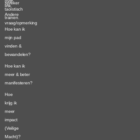
over
spreker
link.
taoïstisch
Andere
trainen.
vraag/opmerking
Hoe kan ik
mijn pad
vinden &
bewandelen?
Hoe kan ik
meer & beter
manifesteren?
Hoe
krijg ik
meer
impact
(Veilige
Macht)?