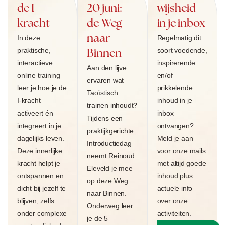
de I-
20 juni:
wijsheid
kracht
de Weg
in je inbox
naar
In deze
Regelmatig dit
praktische,
soort voedende,
Binnen
interactieve
inspirerende
Aan den lijve
online training
en/of
ervaren wat
leer je hoe je de
prikkelende
Taoïstisch
I-kracht
inhoud in je
trainen inhoudt?
activeert én
inbox
Tijdens een
integreert in je
ontvangen?
praktijkgerichte
dagelijks leven.
Meld je aan
Introductiedag
Deze innerlijke
voor onze mails
neemt Reinoud
kracht helpt je
met altijd goede
Eleveld je mee
ontspannen en
inhoud plus
op deze Weg
dicht bij jezelf te
actuele info
naar Binnen.
blijven, zelfs
over onze
Onderweg leer
onder complexe
activiteiten.
je de 5