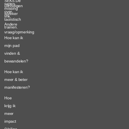
SEKS.De
weten
uitnodigen
missing
over
spreker
link.
taoïstisch
Andere
trainen.
vraag/opmerking
Hoe kan ik
mijn pad
vinden &
bewandelen?
Hoe kan ik
meer & beter
manifesteren?
Hoe
krijg ik
meer
impact