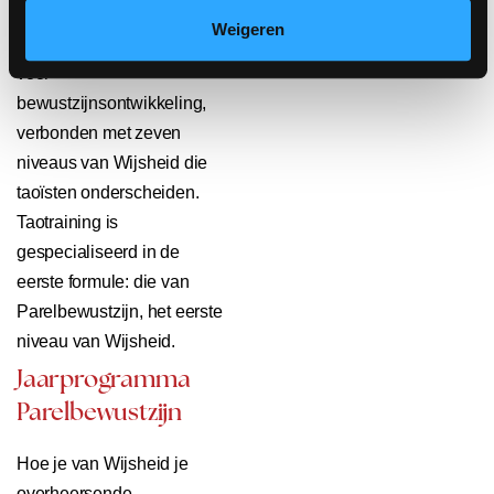
bestaan ‘formules’ voor. In
Weigeren
totaal zijn er zeven formules
voor
bewustzijnsontwikkeling,
verbonden met zeven
niveaus van Wijsheid die
taoïsten onderscheiden.
Taotraining is
gespecialiseerd in de
eerste formule: die van
Parelbewustzijn, het eerste
niveau van Wijsheid.
Jaarprogramma
Parelbewustzijn
Hoe je van Wijsheid je
overheersende