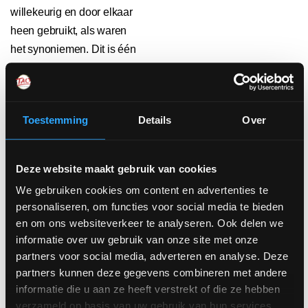
willekeurig en door elkaar
heen gebruikt, als waren
het synoniemen. Dit is één
van de redenen waarom er
in een wereld waarin steeds
meer mensen waarde
Toestemming
Details
Over
hechten aan ‘bewustzijn’ en
‘bewustzijnsgroei’, zo veel
destructiviteit is – en zo
Deze website maakt gebruik van cookies
weinig wijsheid.
We gebruiken cookies om content en advertenties te
Mensen hebben het idee
personaliseren, om functies voor social media te bieden
dat ‘bewustwording’
en om ons websiteverkeer te analyseren. Ook delen we
voldoende is, maar hebben
informatie over uw gebruik van onze site met onze
niet helder dat enkel ‘meer
partners voor social media, adverteren en analyse. Deze
bewustzijn’ ons niet verder
partners kunnen deze gegevens combineren met andere
informatie die u aan ze heeft verstrekt of die ze hebben
helpt. ‘Beter’ bewustzijn
verzameld op basis van uw gebruik van hun services.