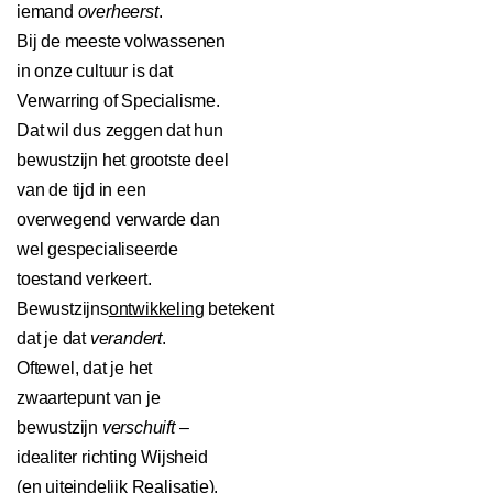
iemand
overheerst
.
Bij de meeste volwassenen
in onze cultuur is dat
Verwarring of Specialisme.
Dat wil dus zeggen dat hun
bewustzijn het grootste deel
van de tijd in een
overwegend verwarde dan
wel gespecialiseerde
toestand verkeert.
Bewustzijns
ontwikkeling
betekent
dat je dat
verandert
.
Oftewel, dat je het
zwaartepunt van je
bewustzijn
verschuift
–
idealiter richting Wijsheid
(en uiteindelijk Realisatie).