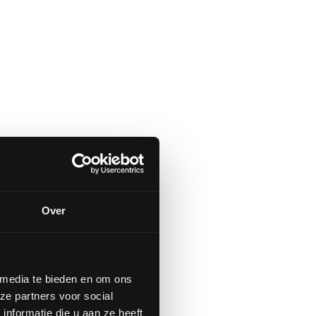
Over
 media te bieden en om ons
ze partners voor social
nformatie die u aan ze heeft