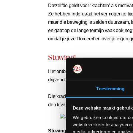
Datzelfde geldt voor ‘krachten’ als motivat
Ze hebben inderdaad het vermogen je tijd
maar die beweging is zelden duurzaam, laa
en gaat op de lange termijn vaak ook nog 
omdat je jezelf forceert en over je eigen 
Stuwing!
Het ontbreekt ons dus niet per se aan id
drijvende kracht om die te realiseren.
Toestemming
Die kracht bestáát echter wel – en sterk
den lijve ervaren:
stuwing.
Deze website maakt gebruik
We gebruiken cookies om cont
websiteverkeer te analyseren
Stuwing is (of als je ouder bent dan 2
media, adverteren en analys