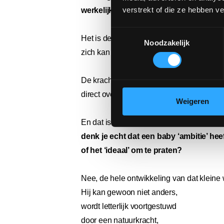
verstrekt of die ze hebben v
werkelijkheid.
Toestemmingsselectie
Het is de constructieve natuurkracht die 
Noodzakelijk
zich kan ontwikkelen tot kant-en-klare ba
De kracht waardoor die baby, nog maar n
direct over de buik van de mama naar de 
Weigeren
En dat is pas het begin: want
denk je echt dat een baby ‘ambitie’ hee
of het ‘ideaal’ om te praten?
Nee, de hele ontwikkeling van dat kleine
Hij kan gewoon niet anders,
wordt letterlijk voortgestuwd
door een natuurkracht,