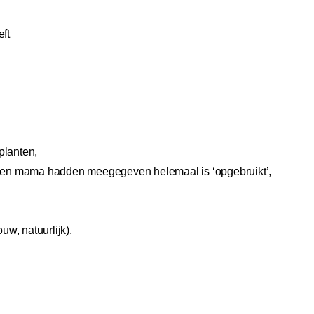
eft
planten,
apa en mama hadden meegegeven helemaal is ‘opgebruikt’,
w, natuurlijk),