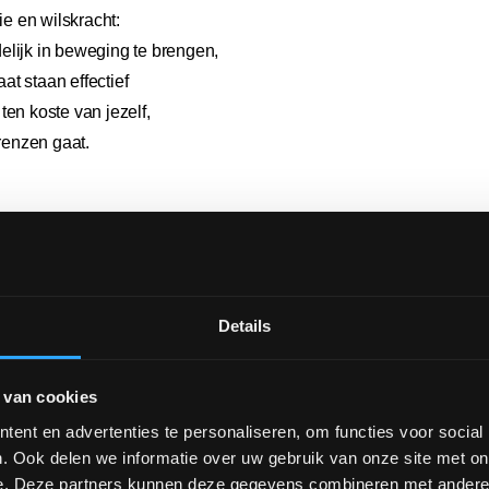
ie en wilskracht:
elijk in beweging te brengen,
t staan effectief
ten koste van jezelf,
grenzen gaat.
ealen of ambities, maar aan de duurzame, constructieve
Details
er nog, we hebben hem allemaal potentieel in ons én aan
 van cookies
ent en advertenties te personaliseren, om functies voor social
. Ook delen we informatie over uw gebruik van onze site met on
8: wás) de motor onder jouw aanwezigheid in de
e. Deze partners kunnen deze gegevens combineren met andere i