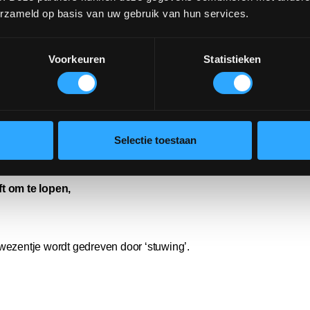
erzameld op basis van uw gebruik van hun services.
maakt dat een bevruchte eicel
Voorkeuren
Statistieken
by met alles erop en eraan.
ét geboren,
borst beweegt, op zoek naar melk.
Selectie toestaan
ft om te lopen,
 wezentje wordt gedreven door ‘stuwing’.