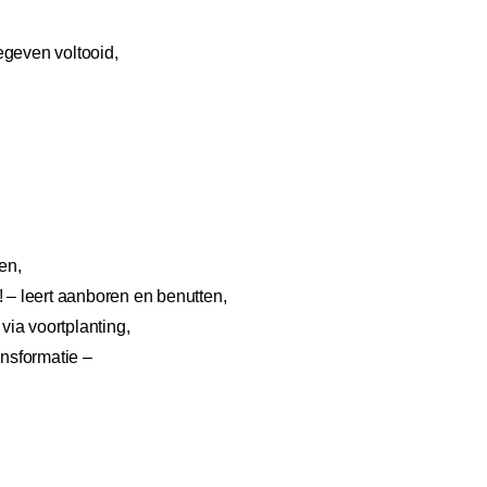
egeven voltooid,
ren,
! – leert aanboren en benutten,
 via voortplanting,
ansformatie –