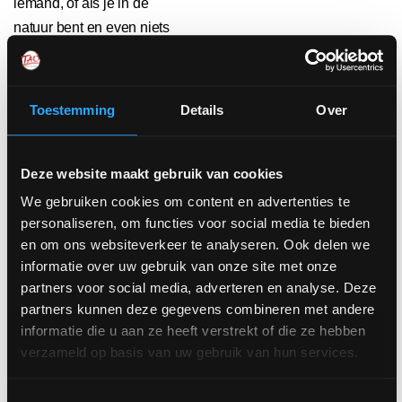
iemand, of als je in de
natuur bent en even niets
hoeft van jezelf, of wanneer
je lekker bezig bent met.. ja,
met wat maakt eigenlijk
Toestemming
Details
Over
helemaal niet uit! Wanneer
je lekker bezig bent!
Deze website maakt gebruik van cookies
We gebruiken cookies om content en advertenties te
Waarom ben ik
personaliseren, om functies voor social media te bieden
zo moe?
en om ons websiteverkeer te analyseren. Ook delen we
informatie over uw gebruik van onze site met onze
én van de meest
partners voor social media, adverteren en analyse. Deze
vermoeiende dingen die je
partners kunnen deze gegevens combineren met andere
kunt doen is handelen
informatie die u aan ze heeft verstrekt of die ze hebben
vanuit wilskracht, omdat
verzameld op basis van uw gebruik van hun services.
wilskracht leidt tot stress.
Stress is heel handig
Toestemmingsselectie