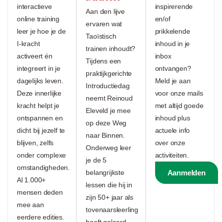
interactieve
inspirerende
Aan den lijve
online training
en/of
ervaren wat
leer je hoe je de
prikkelende
Taoïstisch
I-kracht
inhoud in je
trainen inhoudt?
activeert én
inbox
Tijdens een
integreert in je
ontvangen?
praktijkgerichte
dagelijks leven.
Meld je aan
Introductiedag
Deze innerlijke
voor onze mails
neemt Reinoud
kracht helpt je
met altijd goede
Eleveld je mee
ontspannen en
inhoud plus
op deze Weg
dicht bij jezelf te
actuele info
naar Binnen.
blijven, zelfs
over onze
Onderweg leer
onder complexe
activiteiten.
je de 5
omstandigheden.
belangrijkste
Aanmelden
Al 1.000+
lessen die hij in
mensen deden
zijn 50+ jaar als
mee aan
tovenaarsleerling
eerdere edities.