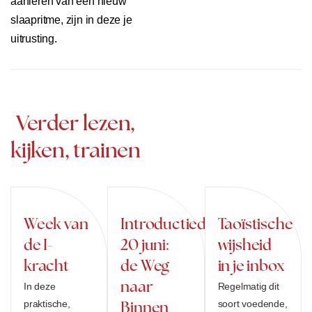
aanleren van een nieuw
slaapritme, zijn in deze je
uitrusting.
Verder lezen,
kijken, trainen
Week van
Introductiedag
Taoïstische
de I-
20 juni:
wijsheid
kracht
de Weg
in je inbox
naar
In deze
Regelmatig dit
praktische,
soort voedende,
Binnen