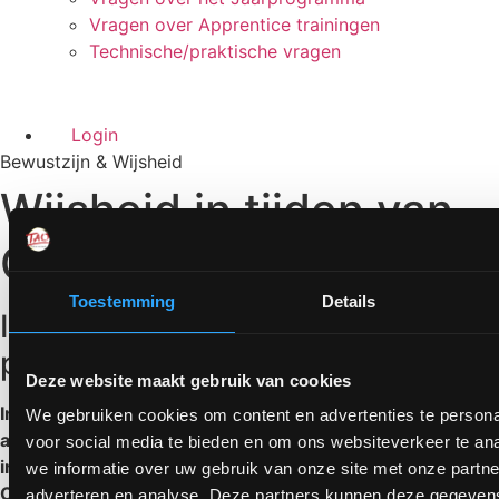
Vragen over Apprentice trainingen
Technische/praktische vragen
Login
Bewustzijn & Wijsheid
Wijsheid in tijden van
Covid-19 (deel 2)
Toestemming
Details
Individuele Wijsheid: non-
polariteit & het Oog van de Storm
Deze website maakt gebruik van cookies
In
deel 1
van dit drieluik constateerden we dat het niet
We gebruiken cookies om content en advertenties te persona
aannemelijk is dat we in de nabije toekomst als collectief
voor social media te bieden en om ons websiteverkeer te an
in staat zijn om Wijs om te gaan met een situatie zoals de
we informatie over uw gebruik van onze site met onze partne
Corona-‘crisis’. Dan rijst natuurlijk de vraag: hoe zou je
adverteren en analyse. Deze partners kunnen deze gegeve