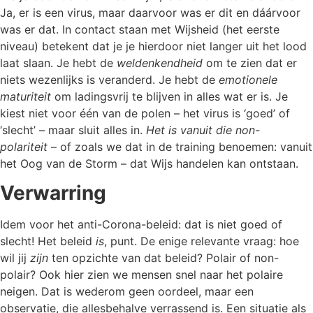
Ja, er is een virus, maar daarvoor was er dit en dáárvoor
was er dat. In contact staan met Wijsheid (het eerste
niveau) betekent dat je je hierdoor niet langer uit het lood
laat slaan. Je hebt de
weldenkendheid
om te zien dat er
niets wezenlijks is veranderd. Je hebt de
emotionele
maturiteit
om ladingsvrij te blijven in alles wat er is. Je
kiest niet voor één van de polen – het virus is ‘goed’ of
‘slecht’ – maar sluit alles in.
Het is vanuit die non-
polariteit
– of zoals we dat in de training benoemen: vanuit
het Oog van de Storm – dat Wijs handelen kan ontstaan.
Verwarring
Idem voor het anti-Corona-beleid: dat is niet goed of
slecht! Het beleid
is
, punt. De enige relevante vraag: hoe
wil jij
zijn
ten opzichte van dat beleid? Polair of non-
polair? Ook hier zien we mensen snel naar het polaire
neigen. Dat is wederom geen oordeel, maar een
observatie, die allesbehalve verrassend is. Een situatie als