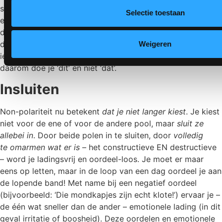
spanningsvelden tussen yang en yin, man en vrouw, goed
Selectie toestaan
en slecht, licht en donker, orde en chaos, en ga zo maar
door. Benader je deze spanningsvelden vanuit
polariteit
,
dan zul je telkens geneigd zijn te
kiezen
voor één pool:
Weigeren
iets is ‘goed’ OF iets is ‘slecht’, ‘positief’ OF ‘negatief’ – en
daarom doe je ‘dit’ en niet ‘dat’.
Insluiten
Non-polariteit nu betekent
dat
je
niet
langer
kiest
. Je kiest
niet voor de ene of voor de andere pool, maar
sluit ze
allebei in
. Door beide polen in te sluiten, door
volledig
te
omarmen wat
er
is
– het constructieve EN destructieve
– word je ladingsvrij en oordeel-loos. Je moet er maar
eens op letten, maar in de loop van een dag oordeel je aan
de lopende band! Met name bij een negatief oordeel
(bijvoorbeeld: ‘Die mondkapjes zijn echt klote!’) ervaar je –
de één wat sneller dan de ander – emotionele lading (in dit
geval irritatie of boosheid). Deze oordelen en emotionele